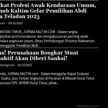
kat Profesi Awak Kendaraan Umum,
hub Kaltim Gelar Pemilihan Abdi
a Teladan 2023
Evan
-
03/12/2023
ANTAN TIMUR, JURNALKALTIM.COM - Dalam rangka
gkatkan profesionalisme dan mengakui peran penting awak
ndara angkutan umum, Dinas Perhubungan Provinsi Kalimantan
menggelar Pemilihan Abdi...
s! Perusahaan Bongkar Muat
aktif Akan Diberi Sanksi!
etianingrum
-
03/12/2023
inda, JURNALKALTIM.com - Dalam menggelar Rapat Evaluasi
 Usaha Jasa Terkait Angkutan di Perairan di Wilayah Kutai Timur
Asosiasi DPC APBMI Kutai Timur, pihak...
Halaman 1 dari 9