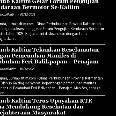
hub Kaltim Gelar Forum Pengujian
daraan Bermotor Se-Kaltim
urnalkaltim
-
06/12/2023
nda, jurnalkaltim.com - Dinas Perhubungan Provinsi Kalimantan
 dengan sukses menggelar Forum Pengujian Kendaraan Bermotor
tim Tahun 2023. Kegiatan ini dilaksanakan dengan tema
gkatkan...
hub Kaltim Tekankan Keselamatan
gan Pemenuhan Manifes di
abuhan Feri Balikpapan – Penajam
urnalkaltim
-
05/12/2023
apan, Jurnalkaltim.com - Dinas Perhubungan Provinsi Kalimantan
 (Dishub Kaltim) menyoroti kepentingan pemenuhan manifes
ang di Pelabuhan Feri Balikpapan – Penajam. Manifes, sebagai
n...
hub Kaltim Terus Upayakan KTR
a Mendukung Kesehatan dan
ejahteraan Masyarakat