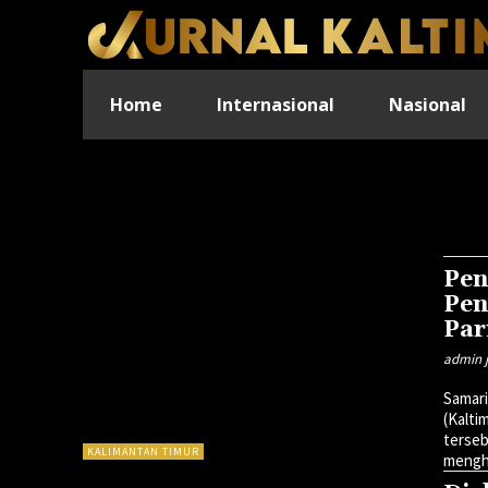
Home
Internasional
Nasional
Pen
Pen
Par
admin j
Samari
(Kalti
terseb
KALIMANTAN TIMUR
mengh