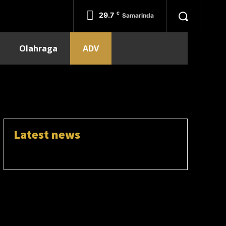
29.7
C
Samarinda
Olahraga
ADV
Latest news