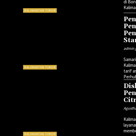
di Bon
Kalima
KALIMANTAN TIMUR
Pen
Pen
Pen
Sta
admin j
Samari
Kalima
KALIMANTAN TIMUR
tarif 
Perhub
Dis
Pen
Cit
Agusth
Kalima
layana
member
KALIMANTAN TIMUR