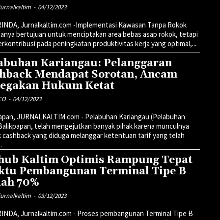
urnalkaltim
-
04/12/2023
INDA, Jurnalkaltim.com -Implementasi Kawasan Tanpa Rokok
hanya bertujuan untuk menciptakan area bebas asap rokok, tetapi
erkontribusi pada peningkatan produktivitas kerja yang optimal,...
abuhan Kariangau: Pelanggaran
hback Mendapat Sorotan, Ancam
egakan Hukum Ketat
EO
-
04/12/2023
papan, JURNALKALTIM.com - Pelabuhan Kariangau (Pelabuhan
 Balikpapan, telah mengejutkan banyak pihak karena munculnya
k cashback yang diduga melanggar ketentuan tarif yang telah
.
hub Kaltim Optimis Rampung Tepat
tu Pembangunan Terminal Tipe B
ah 70%
urnalkaltim
-
03/12/2023
INDA, Jurnalkaltim.com - Proses pembangunan Terminal Tipe B