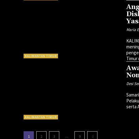
Ang
Dis
Yas
Maria 
KALIM
menin
penge
KALIMANTAN TIMUR
Timur 
Awa
Non
Desi S
Samar
Pelaku
serta 
KALIMANTAN TIMUR
...
1
2
3
9