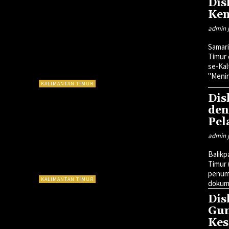
Dis
Ken
admin j
Samari
Timur
se-Kal
"Menin
KALIMANTAN TIMUR
Dis
den
Pel
admin j
Balikp
Timur
penump
KALIMANTAN TIMUR
dokume
Dis
Gun
Kes