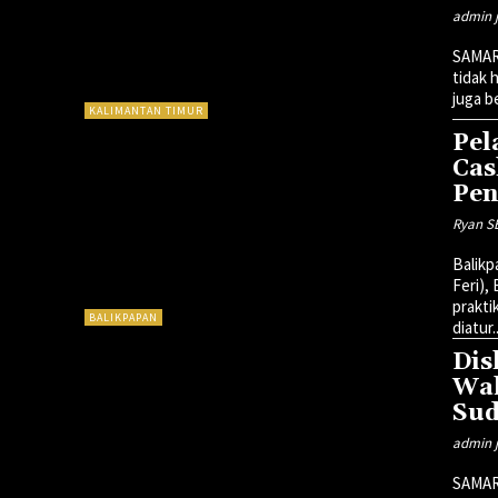
admin j
SAMAR
tidak 
juga b
KALIMANTAN TIMUR
Pel
Cas
Pen
Ryan S
Balik
Feri),
prakti
BALIKPAPAN
diatur..
Dis
Wak
Sud
admin j
SAMAR