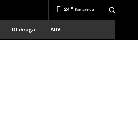
24
C
Samarinda
Olahraga
ADV