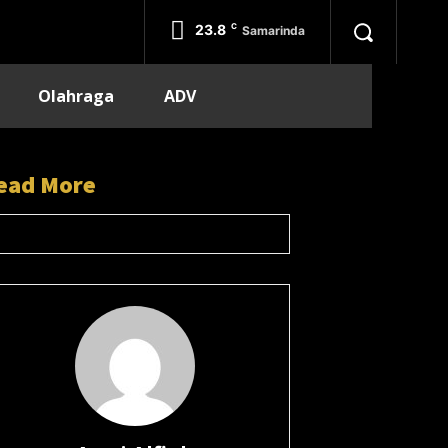
23.8
C
Samarinda
Olahraga
ADV
ead More