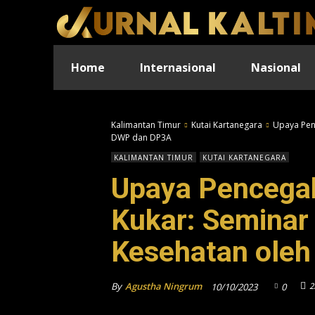
Home
Internasional
Nasional
Kalimantan Timur
Kutai Kartanegara
Upaya Pen
DWP dan DP3A
KALIMANTAN TIMUR
KUTAI KARTANEGARA
Upaya Pencegah
Kukar: Semina
Kesehatan ole
By
Agustha Ningrum
2
10/10/2023
0