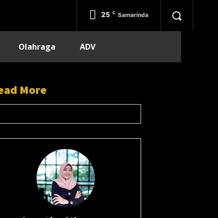
25
C
Samarinda
Olahraga
ADV
ead More