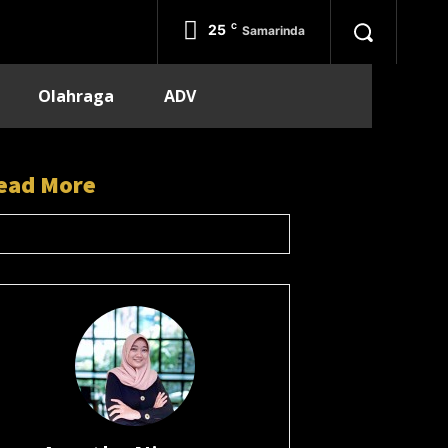
25
C
Samarinda
Olahraga
ADV
ead More