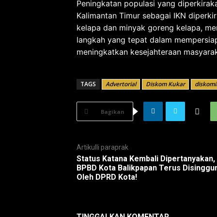
Peningkatan populasi yang diperkiraka
Kalimantan Timur sebagai IKN diperk
kelapa dan minyak goreng kelapa, menj
langkah yang tepat dalam mempersia
meningkatkan kesejahteraan masyarak
TAGS
Advertorial
Diskom Kukar
diskomi
Bagikan
Artikulli paraprak
Status Katana Kembali Dipertanyakan,
BPBD Kota Balikpapan Terus Disinggu
Oleh DPRD Kota!
TINGGALKAN KOMENTAR