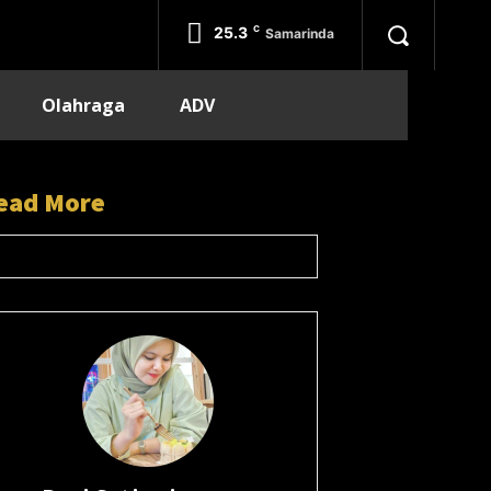
25.3
C
Samarinda
Olahraga
ADV
ead More