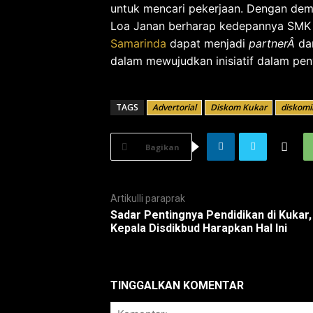
untuk mencari pekerjaan. Dengan de
Loa Janan berharap kedepannya SMK 
Samarinda
dapat menjadi
partnerÂ
da
dalam mewujudkan inisiatif dalam pe
TAGS
Advertorial
Diskom Kukar
diskomi
Bagikan
Artikulli paraprak
Sadar Pentingnya Pendidikan di Kukar,
Kepala Disdikbud Harapkan Hal Ini
TINGGALKAN KOMENTAR