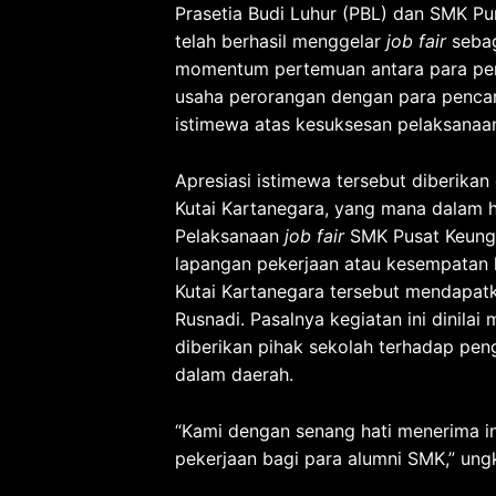
Prasetia Budi Luhur (PBL) dan SMK P
telah berhasil menggelar
job fair
sebag
momentum pertemuan antara para pemb
usaha perorangan dengan para pencar
istimewa atas kesuksesan pelaksana
Apresiasi istimewa tersebut diberik
Kutai Kartanegara, yang mana dalam h
Pelaksanaan
job fair
SMK Pusat Keungg
lapangan pekerjaan atau kesempatan 
Kutai Kartanegara tersebut mendapat
Rusnadi. Pasalnya kegiatan ini dinil
diberikan pihak sekolah terhadap pen
dalam daerah.
“Kami dengan senang hati menerima ini
pekerjaan bagi para alumni SMK,” ung