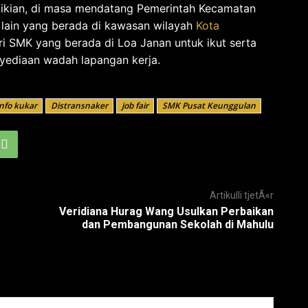
mikian, di masa mendatang Pemerintah Kecamatan
lain yang berada di kawasan wilayah
Kota
ri SMK yang berada di Loa Janan untuk ikut serta
nyediaan wadah lapangan kerja.
nfo kukar
Distransnaker
job fair
SMK Pusat Keunggulan
Artikulli tjetÃ«r
Veridiana Hurag Wang Usulkan Perbaikan
dan Pembangunan Sekolah di Mahulu