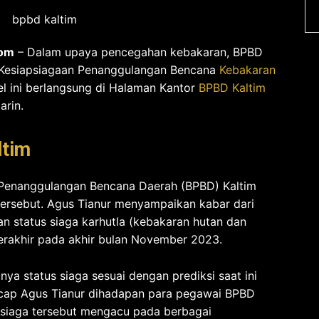
com
– Dalam upaya pencegahan kebakaran, BPBD
 Kesiapsiagaan Penanggulangan Bencana
Kebakaran
el ini berlangsung di Halaman Kantor
BPBD Kaltim
rin.
ltim
 Penanggulangan Bencana Daerah (BPBD) Kaltim
ersebut. Agus Tianur menyampaikan kabar dari
n status siaga karhutla (kebakaran hutan dan
berakhir pada akhir bulan November 2023.
nya status siaga sesuai dengan prediksi saat ini
cap Agus Tianur dihadapan para pegawai BPBD
s siaga tersebut mengacu pada berbagai