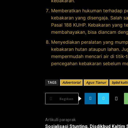
kebakaran.
Memberatkan hukuman terhadap pe
kebakaran yang disengaja. Salah s
Pasal 188 KUHP. Kebakaran yang ter
membahayakan, bisa diancam dengan
Menyediakan peralatan yang mumpu
kebakaran hutan ataupun lahan. 
mempermudah mencari air di titik-t
pencegahan kebakaran sebelum men
TAGS
Advertorial
Agus Tianur
bpbd kalt
Bagikan
Artikulli paraprak
Sosialisasi Stunting, Disdikbud Kaltim