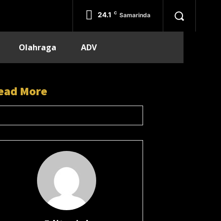
24.1
C
Samarinda
Olahraga
ADV
ead More