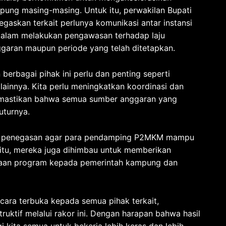
pung masing-masing. Untuk itu, perwakilan Bupati
negaskan terkait perlunya komunikasi antar instansi
alam melakukan pengawasan terhadap laju
aran maupun periode yang telah ditetapkan.
erbagai pihak ini perlu dan penting seperti
ainnya. Kita perlu meningkatkan koordinasi dan
 memastikan bahwa semua sumber anggaran yang
tuturnya.
ikan penegasan agar para pendamping P2MKM mampu
 itu, mereka juga dihimbau untuk memberikan
sanaan program kepada pemerintah kampung dan
ara terbuka kepada semua pihak terkait,
ruktif melalui rakor ini. Dengan harapan bahwa hasil
gi kita semua untuk bekerja lebih keras dan lebih