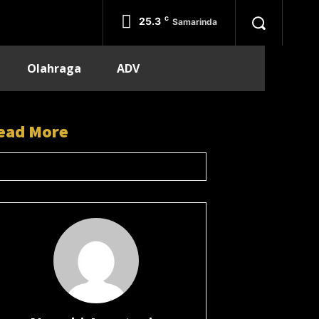
25.3
C
Samarinda
Olahraga
ADV
ead More