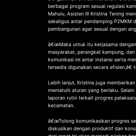
berbagai program sesuai regulasi kam
Mahulu, Asisten III Kristina Tening me
sekaligus antar pendamping P2MKM d
pembangunan agar sesuai dengan angg
â€œMaka untuk itu kerjasama dengan b
masyarakat, perangkat kampung, dan l
komunikasi ini antar instansi serta
tersedia digunakan secara efisien,â€ 
Lebih lanjut, Kristina juga member
mematuhi aturan yang berlaku. Selain
laporan rutin terkait progres pelak
kecamatan.
â€œTolong komunikasikan progres sec
diskusikan dengan produktif dan konst
dari rapat Ini akan menjadi pijakan ba