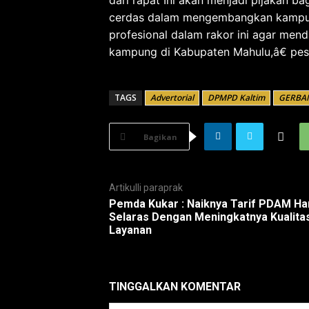
cerdas dalam mengembangkan kampung
profesional dalam rakor ini agar me
kampung di Kabupaten Mahulu,â€ pesa
TAGS
Advertorial
DPMPD Kaltim
GERBA
Bagikan
Artikulli paraprak
Pemda Kukar : Naiknya Tarif PDAM Ha
Selaras Dengan Meningkatnya Kualita
Layanan
TINGGALKAN KOMENTAR