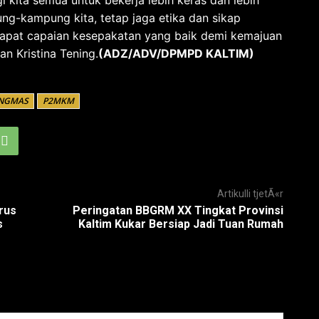
-kampung kita, tetap jaga etika dan sikap
ndapat capaian kesepakatan yang baik demi kemajuan
n Kristina Tening.
(ADZ/ADV/DPMPD KALTIM)
NGMAS
P2MKM
Artikulli tjetÃ«r
rus
Peringatan BBGRM XX Tingkat Provinsi
s
Kaltim Kukar Bersiap Jadi Tuan Rumah