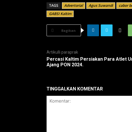
TAGS
Advertorial
Agus Suwandi
cabor b
GABSI Kaltim
Bagikan
Artikulli paraprak
Percasi Kaltim Persiakan Para Atlet U
Ajang PON 2024.
TINGGALKAN KOMENTAR