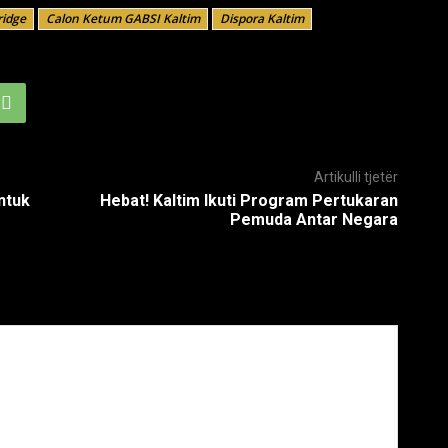
ridge
Calon Ketum GABSI Kaltim
Dispora Kaltim
Artikulli tjetër
ntuk
Hebat! Kaltim Ikuti Program Pertukaran
Pemuda Antar Negara