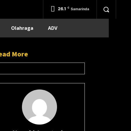
26.1
C
Samarinda
Olahraga
ADV
ead More