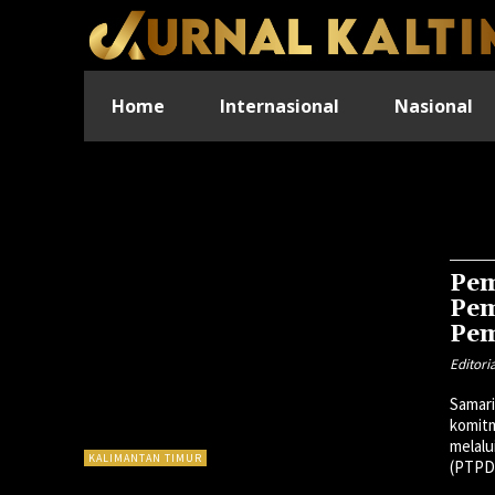
Home
Internasional
Nasional
Pem
Pem
Pem
Editori
Samar
komit
melalu
KALIMANTAN TIMUR
(PTPD) 